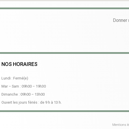
Donner 
NOS HORAIRES
Lundi : Fermé(e)
Mar – Sam :
09h00
–
19h30
Dimanche :
09h00
–
13h00
Ouvert les jours fériés : de 9 h à 13 h.
Mentions lé