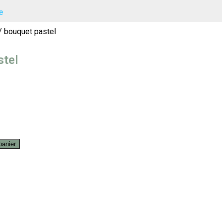
e
/ bouquet pastel
stel
panier