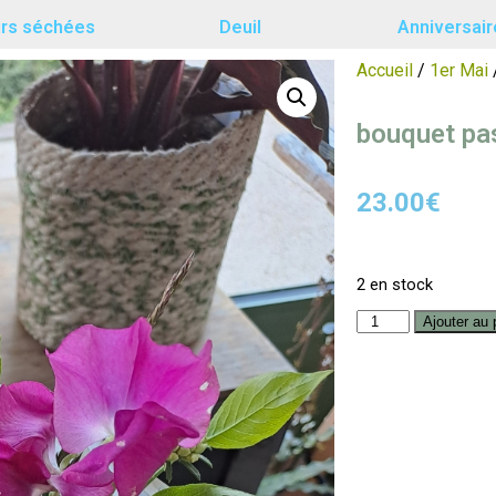
urs séchées
Deuil
Anniversair
Accueil
/
1er Mai
bouquet pa
23.00
€
2 en stock
Ajouter au 