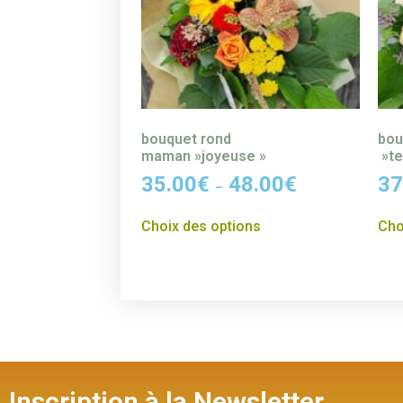
bouquet rond
bou
maman »joyeuse »
»te
35.00
€
48.00
€
37
–
Choix des options
Cho
Inscription à la Newsletter