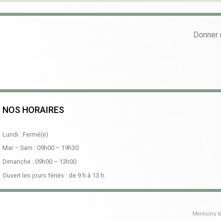
Donner 
NOS HORAIRES
Lundi : Fermé(e)
Mar – Sam :
09h00
–
19h30
Dimanche :
09h00
–
13h00
Ouvert les jours fériés : de 9 h à 13 h.
Mentions lé