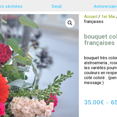
urs séchées
Deuil
Anniversair
Accueil
/
1er Mai
françaises
bouquet col
françaises
bouquet très colo
alstroemeria , ros
les variétés pourr
couleurs en respec
coté coloré .. (pe
message )
35.00
€
6
–