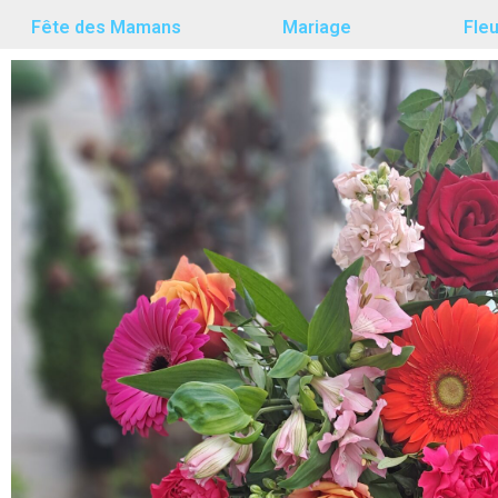
Fête des Mamans
Mariage
Fle