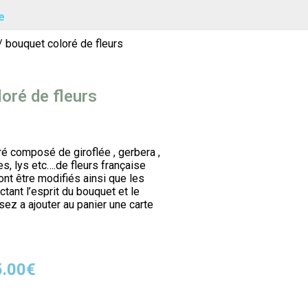
e
/ bouquet coloré de fleurs
oré de fleurs
ré composé de giroflée , gerbera ,
es, lys etc….de fleurs française
ont être modifiés ainsi que les
tant l’esprit du bouquet et le
nsez a ajouter au panier une carte
5.00
€