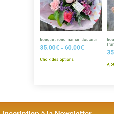
bouquet rond maman douceur
bou
fra
35.00
€
60.00
€
–
35
Choix des options
Ajo
Inscription à la Newsletter