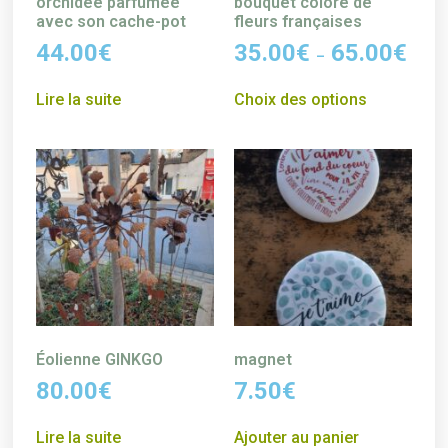
orchidée parfumée
bouquet coloré de
avec son cache-pot
fleurs françaises
44.00
€
35.00
€
65.00
€
–
Lire la suite
Choix des options
Éolienne GINKGO
magnet
80.00
€
7.50
€
Lire la suite
Ajouter au panier