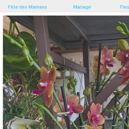
Fête des Mamans
Mariage
Fle