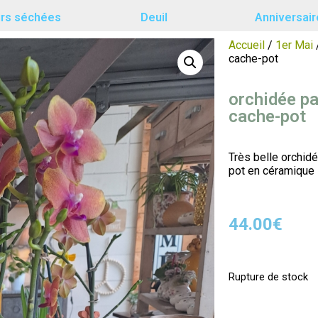
urs séchées
Deuil
Anniversair
Accueil
/
1er Mai
cache-pot
orchidée p
cache-pot
Très belle orchid
pot en céramique
44.00
€
Rupture de stock