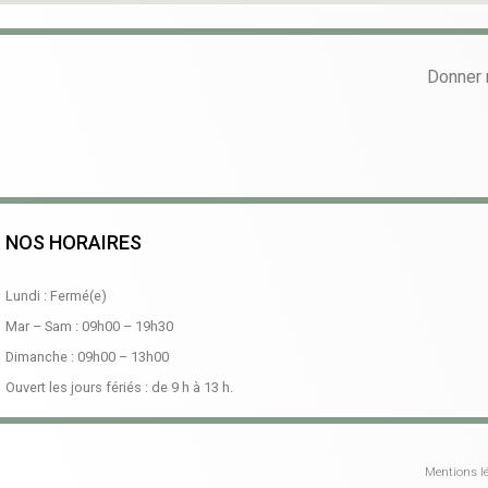
Donner 
NOS HORAIRES
Lundi : Fermé(e)
Mar – Sam :
09h00
–
19h30
Dimanche :
09h00
–
13h00
Ouvert les jours fériés : de 9 h à 13 h.
Mentions lé