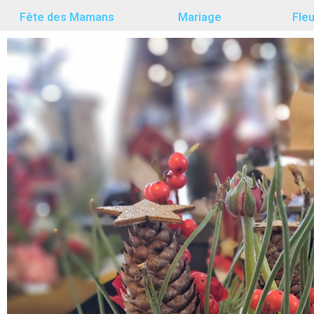
Fête des Mamans
Mariage
Fle