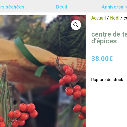
urs séchées
Deuil
Anniversair
Accueil
/
Noël
/ c
centre de t
d’épices
38.00
€
Rupture de stock