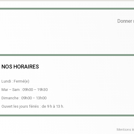
Donner 
NOS HORAIRES
Lundi : Fermé(e)
Mar – Sam :
09h00
–
19h30
Dimanche :
09h00
–
13h00
Ouvert les jours fériés : de 9 h à 13 h.
Mentions lé