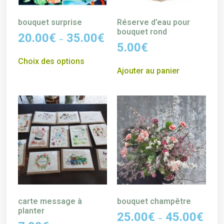
bouquet surprise
Réserve d’eau pour
bouquet rond
20.00
€
35.00
€
–
5.00
€
Choix des options
Ajouter au panier
carte message à
bouquet champêtre
planter
25.00
€
45.00
€
–