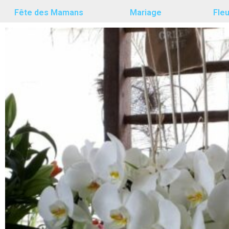
Fête des Mamans
Mariage
Fle