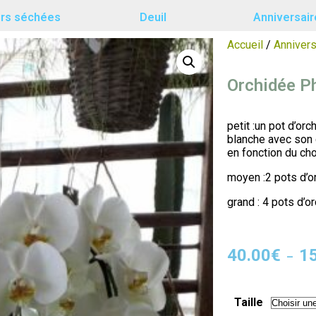
urs séchées
Deuil
Anniversair
Accueil
/
Annivers
Orchidée P
petit :un pot d’or
blanche avec son 
en fonction du ch
moyen :2 pots d’o
grand : 4 pots d’
40.00
€
1
–
Taille