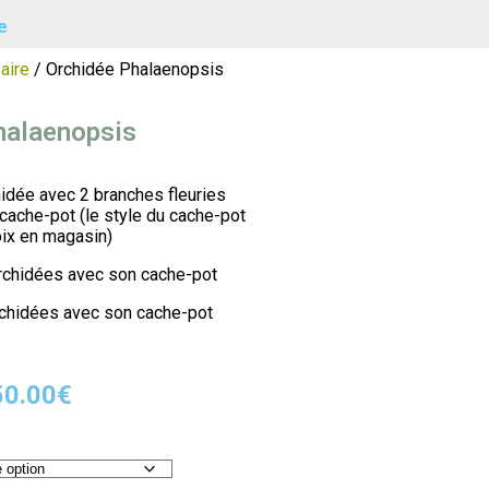
e
aire
/ Orchidée Phalaenopsis
halaenopsis
chidée avec 2 branches fleuries
cache-pot (le style du cache-pot
oix en magasin)
rchidées avec son cache-pot
orchidées avec son cache-pot
50.00
€