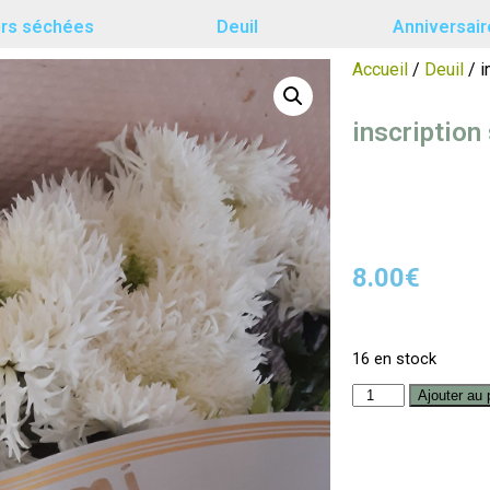
urs séchées
Deuil
Anniversair
Accueil
/
Deuil
/ i
inscription
8.00
€
16 en stock
Ajouter au 