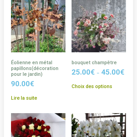
Éolienne en métal
bouquet champêtre
papillons(décoration
25.00
€
45.00
€
–
pour le jardin)
90.00
€
Choix des options
Lire la suite