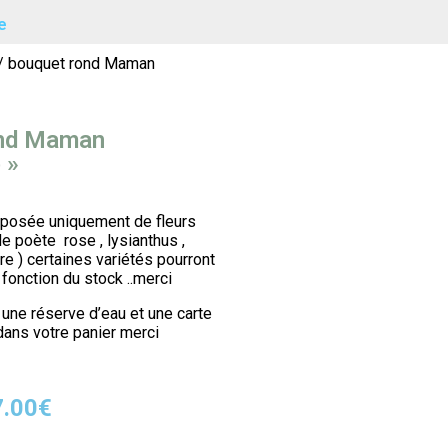
e
/ bouquet rond Maman
ond Maman
 »
posée uniquement de fleurs
de poète rose , lysianthus ,
re ) certaines variétés pourront
fonction du stock ..merci
 une réserve d’eau et une carte
ans votre panier merci
7.00
€