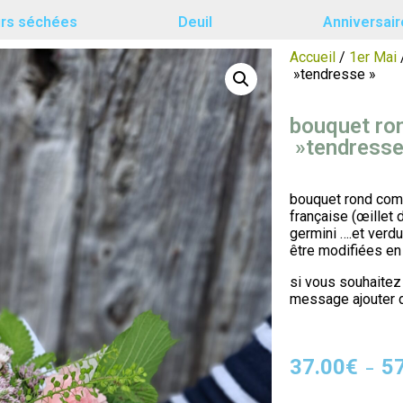
urs séchées
Deuil
Anniversair
Accueil
/
1er Mai
»tendresse »
bouquet r
»tendresse
bouquet rond com
française (œillet 
germini ….et verdu
être modifiées en 
si vous souhaitez
message ajouter d
37.00
€
5
–