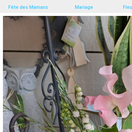
Fête des Mamans
Mariage
Fle