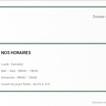
Donner 
NOS HORAIRES
Lundi : Fermé(e)
Mar – Sam :
09h00
–
19h30
Dimanche :
09h00
–
13h00
Ouvert les jours fériés : de 9 h à 13 h.
Mentions lé