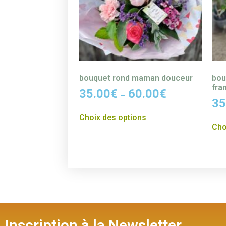
bouquet rond maman douceur
bou
fra
35.00
€
60.00
€
–
35
Choix des options
Cho
Inscription à la Newsletter