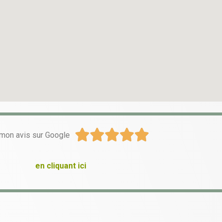





mon avis sur Google
en cliquant ici