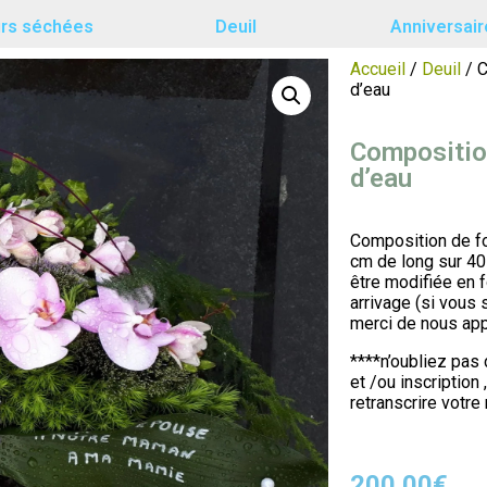
urs séchées
Deuil
Anniversair
Accueil
/
Deuil
/ C
d’eau
Compositio
d’eau
Composition de fo
cm de long sur 40 
être modifiée en f
arrivage (si vous
merci de nous ap
****n’oubliez pas 
et /ou inscription 
retranscrire votr
200.00
€