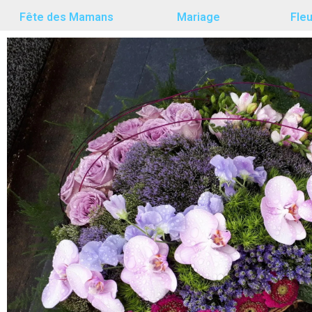
Fête des Mamans
Mariage
Fle