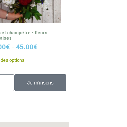
et champêtre • fleurs
aises
00
€
45.00
€
–
 des options
Je m'inscris