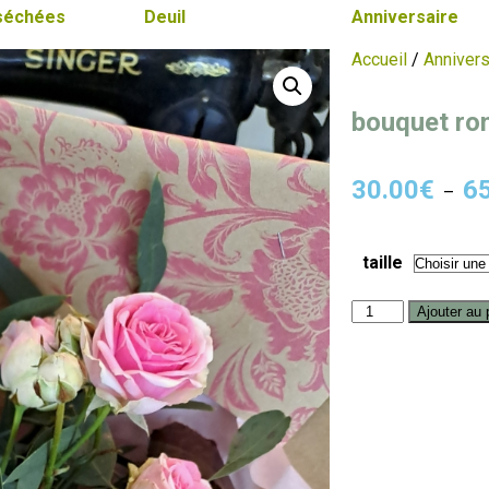
 séchées
Deuil
Anniversaire
Accueil
/
Annivers
bouquet ro
30.00
€
6
–
taille
Ajouter au 