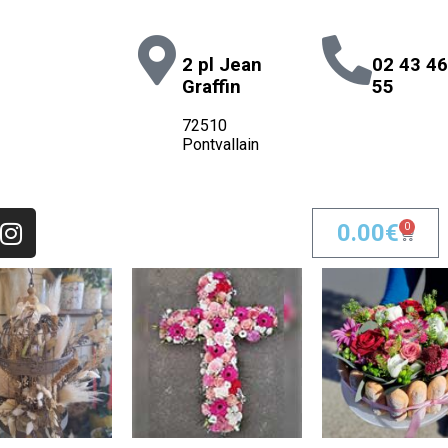
2 pl Jean
02 43 46
Graffin
55
72510
Pontvallain
0.00
€
0