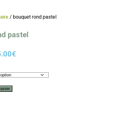
aire
/ bouquet rond pastel
nd pastel
5.00
€
panier