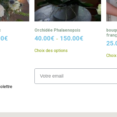
c
Orchidée Phalaenopsis
bouqu
franç
00
€
40.00
€
150.00
€
–
25.
Choix des options
Choix
olettre