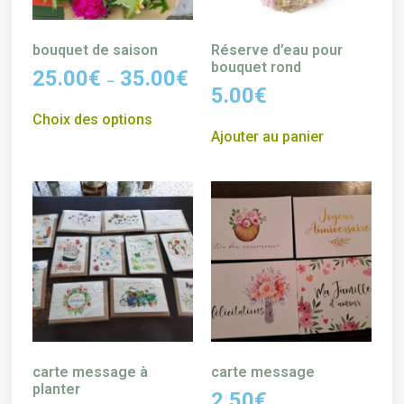
bouquet de saison
Réserve d’eau pour
bouquet rond
25.00
€
35.00
€
–
5.00
€
Choix des options
Ajouter au panier
carte message à
carte message
planter
2.50
€