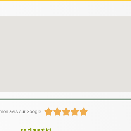





mon avis sur Google
en cliquant ici